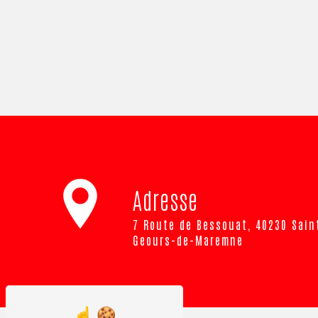
Adresse
7 Route de Bessouat, 40230 Saint-
Geours-de-Maremne