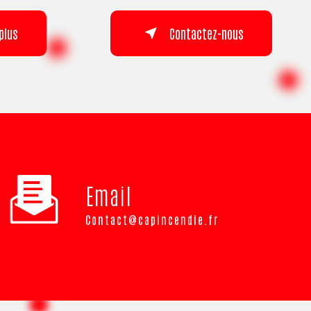
plus
Contactez-nous
Email
contact@capincendie.fr