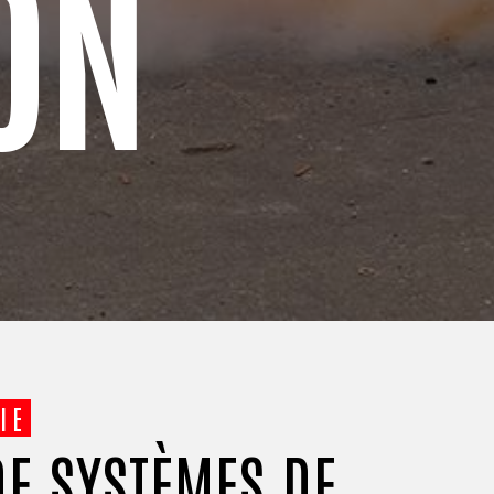
ON
IE